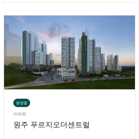
분양중
아파트
원주 푸르지오더센트럴