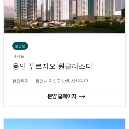
분양중
아파트
용인 푸르지오 원클러스터
현장위치
용인시 처인구 남동 산126-13