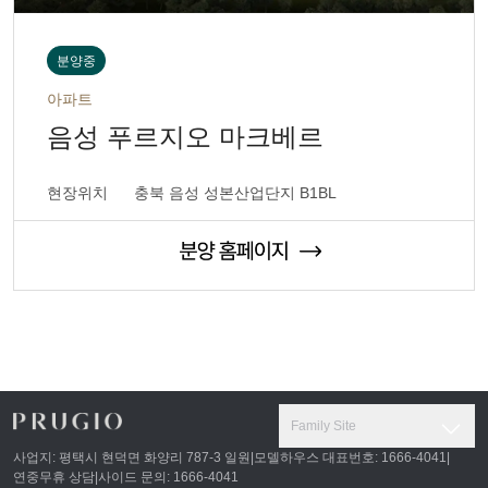
분양중
아파트
음성 푸르지오 마크베르
현장위치
충북 음성 성본산업단지 B1BL
Family Site
사업지: 평택시 현덕면 화양리 787-3 일원
|
모델하우스 대표번호: 1666-4041
|
연중무휴 상담
|
사이드 문의: 1666-4041